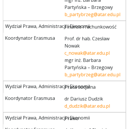
mgr inż. Barbara
Partyńska – Brzegowy
b_partybrzeg@atar.edu.pl
Finanse i rachunkowość
Prof. dr hab. Czesław
Nowak
c_nowak@atar.edu.pl
mgr inż. Barbara
Partyńska – Brzegowy
b_partybrzeg@atar.edu.pl
Praca socjalna
dr Dariusz Dudzik
d_dudzik@atar.edu.pl
Prawo