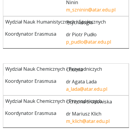
Ninin
m_szninin@atar.edu.pl
Psychologia
dr Piotr Pudło
p_pudlo@atar.edu.pl
Chemia
dr Agata Lada
a_lada@atar.edu.pl
Ochrona środowiska
dr Mariusz Klich
m_klich@atar.edu.pl