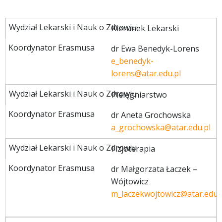
Kierunek Lekarski
dr Ewa Benedyk-Lorens
e_benedyk-
lorens@atar.edu.pl
Pielęgniarstwo
dr Aneta Grochowska
a_grochowska@atar.edu.pl
Fizjoterapia
dr Małgorzata Łaczek –
Wójtowicz
m_laczekwojtowicz@atar.edu.