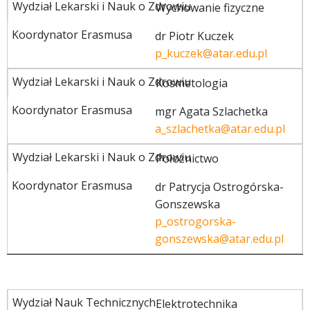
Wychowanie fizyczne
dr Piotr Kuczek
p_kuczek@atar.edu.pl
Kosmetologia
mgr Agata Szlachetka
a_szlachetka@atar.edu.pl
Położnictwo
dr Patrycja Ostrogórska-
Gonszewska
p_ostrogorska-
gonszewska@atar.edu.pl
Elektrotechnika