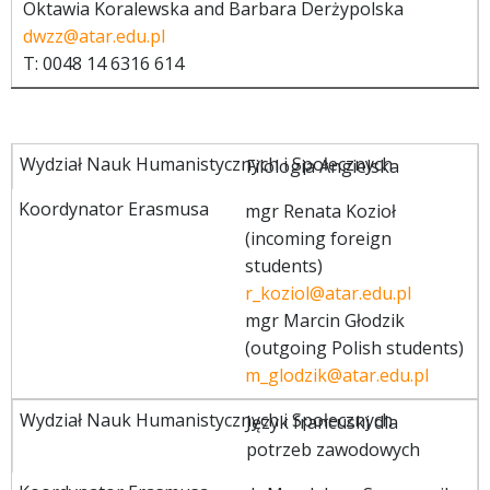
Oktawia Koralewska and Barbara Derżypolska
dwzz@atar.edu.pl
T: 0048 14 6316 614
Filologia Angielska
mgr Renata Kozioł
(incoming foreign
students)
r_koziol@atar.edu.pl
mgr Marcin Głodzik
(outgoing Polish students)
m_glodzik@atar.edu.pl
Język francuski dla
potrzeb zawodowych