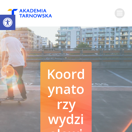
Open toolbar
Koord
ynato
rzy
wydzi