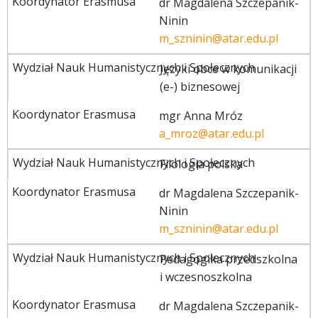
dr Magdalena Szczepanik-
Ninin
m_szninin@atar.edu.pl
Języki obce w komunikacji
(e-) biznesowej
mgr Anna Mróz
a_mroz@atar.edu.pl
Filologia polska
dr Magdalena Szczepanik-
Ninin
m_szninin@atar.edu.pl
Pedagogika przedszkolna
i wczesnoszkolna
dr Magdalena Szczepanik-